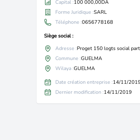
Capital :
100 000,00DA
Forme Juridique :
SARL
Téléphone :
0656778168
Siège social :
Adresse :
Proget 150 logts social par
Commune :
GUELMA
Wilaya :
GUELMA
Date création entreprise :
14/11/201
Dernier modification :
14/11/2019