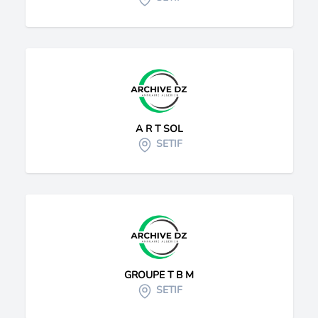
A R T SOL
SETIF
GROUPE T B M
SETIF